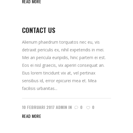
READ MORE
CONTACT US
Alienum phaedrum torquatos nec eu, vis
detraxit periculis ex, nihil expetendis in mei.
Mei an pericula euripidis, hinc partem ei est.
Eos ei nisl graecis, vix aperiri consequat an.
Eius lorem tincidunt vix at, vel pertinax
sensibus id, error epicurei mea et. Mea
facilisis urbanitas...
10 FEBRUARI 2017
ADMIN
IN
0
0
READ MORE