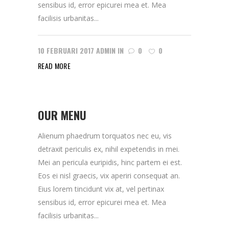
sensibus id, error epicurei mea et. Mea
facilisis urbanitas...
10 FEBRUARI 2017
ADMIN
IN
0
0
READ MORE
OUR MENU
Alienum phaedrum torquatos nec eu, vis
detraxit periculis ex, nihil expetendis in mei.
Mei an pericula euripidis, hinc partem ei est.
Eos ei nisl graecis, vix aperiri consequat an.
Eius lorem tincidunt vix at, vel pertinax
sensibus id, error epicurei mea et. Mea
facilisis urbanitas...