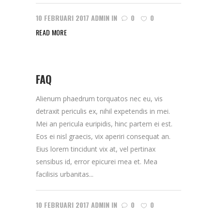
10 FEBRUARI 2017
ADMIN
IN
0
0
READ MORE
FAQ
Alienum phaedrum torquatos nec eu, vis
detraxit periculis ex, nihil expetendis in mei.
Mei an pericula euripidis, hinc partem ei est.
Eos ei nisl graecis, vix aperiri consequat an.
Eius lorem tincidunt vix at, vel pertinax
sensibus id, error epicurei mea et. Mea
facilisis urbanitas...
10 FEBRUARI 2017
ADMIN
IN
0
0