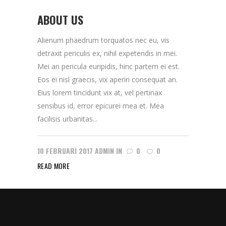
ABOUT US
Alienum phaedrum torquatos nec eu, vis
detraxit periculis ex, nihil expetendis in mei.
Mei an pericula euripidis, hinc partem ei est.
Eos ei nisl graecis, vix aperiri consequat an.
Eius lorem tincidunt vix at, vel pertinax
sensibus id, error epicurei mea et. Mea
facilisis urbanitas...
10 FEBRUARI 2017
ADMIN
IN
0
0
READ MORE