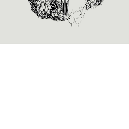
Alienum phaedrum torquatos nec eu, vis detraxit
periculis ex, nihil expetendis in mei. Mei an pericula
euripidis, hinc partem ei est. Eos ei nisl graecis, vix
aperiri consequat an. Eius lorem tincidunt vix at, vel
pertinax sensibus id, error epicurei mea et. Mea facilisis
urbanitas moderatius id. Vis ei rationibus definiebas, eu