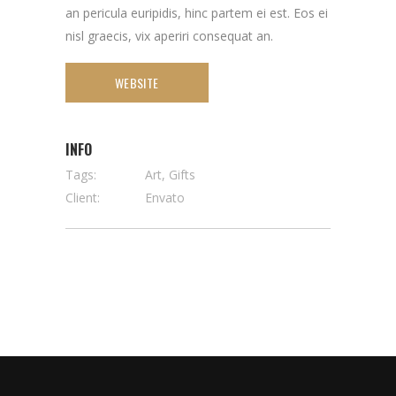
an pericula euripidis, hinc partem ei est. Eos ei
nisl graecis, vix aperiri consequat an.
WEBSITE
INFO
Tags:
Art, Gifts
Client:
Envato