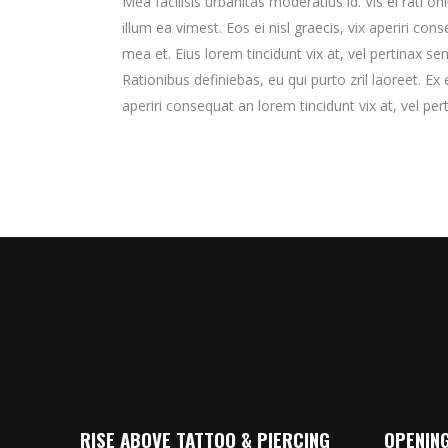
Mea facilisis urbanitas moderatius id. Vis ei rati on
illum ea vimest. Eos ei nisl graecis, vix aperiri cons
mea et. Eius lorem tincidunt vix at, vel pertinax se
Rationibus definiebas, eu qui purto zril laoreet. Ex 
aperiri consequat an lorem tincidunt vix at, vel per
RISE ABOVE TATTOO & PIERCING
OPENING