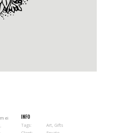
INFO
em ei
Tags:
Art, Gifts
.
Client:
Envato