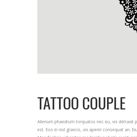
TATTOO COUPLE
Alienum phaedrum torquatos nec eu, vis detraxit peri
est. Eos ei nisl graecis, vix aperiri consequat an. Ei