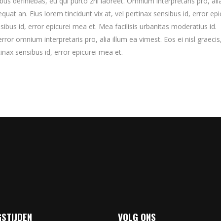
ibus definiebas, eu qui purto zril laoreet. Omnium interpretaris pro, ali
equat an. Eius lorem tincidunt vix at, vel pertinax sensibus id, error epi
nsibus id, error epicurei mea et. Mea facilisis urbanitas moderatius id.
error omnium interpretaris pro, alia illum ea vimest. Eos ei nisl graecis,
tinax sensibus id, error epicurei mea et.
STIJDEN
VOLG ONS