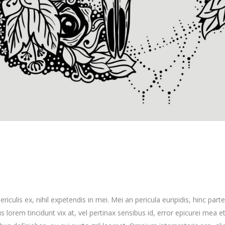
culis ex, nihil expetendis in mei. Mei an pericula euripidis, hinc part
us lorem tincidunt vix at, vel pertinax sensibus id, error epicurei mea et