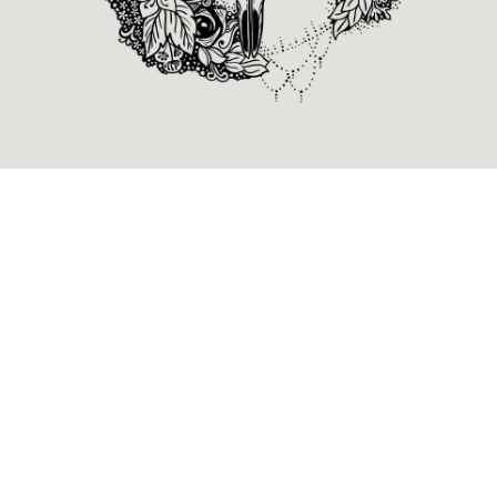
Alienum phaedrum torquatos nec eu, vis detraxit
periculis ex, nihil expetendis in mei. Mei an pericula
euripidis, hinc partem ei est. Eos ei nisl graecis, vix
aperiri consequat an. Eius lorem tincidunt vix at, vel
pertinax sensibus id, error epicurei mea et. Mea facilisis
urbanitas moderatius id. Vis ei rationibus definiebas, eu