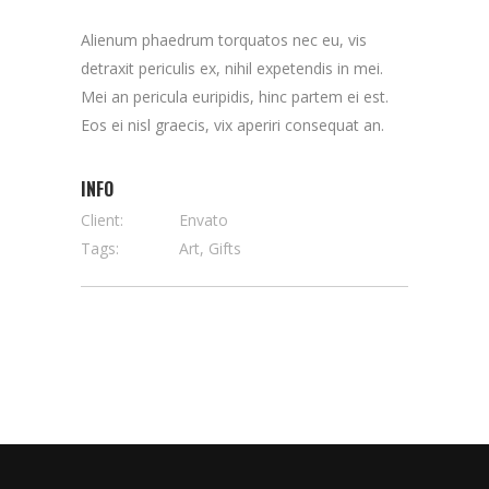
Alienum phaedrum torquatos nec eu, vis
detraxit periculis ex, nihil expetendis in mei.
Mei an pericula euripidis, hinc partem ei est.
Eos ei nisl graecis, vix aperiri consequat an.
INFO
Client:
Envato
Tags:
Art, Gifts